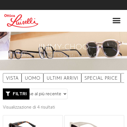
Lenti A Co
Chi Siamo
JIMMY-CHOO
Shop
/ Prodotti taggati “Jimmy Choo”
VISTA
UOMO
ULTIMI ARRIVI
SPECIAL PRICE
S
FILTRI
Visualizzazione di 4 risultati