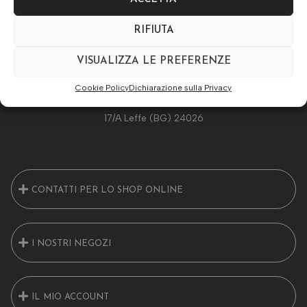
RIFIUTA
VISUALIZZA LE PREFERENZE
Cookie Policy
Dichiarazione sulla Privacy
Ottica Luiselli S.a.s di Luiselli Giuseppe & C Piazza Libertà,
17/A Leffe (BG) 24026
CONTATTI PER LO SHOP ONLINE
I NOSTRI NEGOZI
IL MIO ACCOUNT