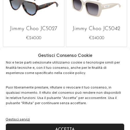
Jimmy Choo JC5027
Jimmy Choo JC5042
€
240.00
€
240.00
Gestisci Consenso Cookie
Noi e terze parti selezionate utilizziamo cookie o tecnologie simili per
finalità tecniche e, con il tuo consenso, anche per le finalità di
esperienza come specificato nella cookie policy.
Puoi liberamente prestare, rifiutare o revocare il tuo consenso, in
Jimmy Choo JC5025H
Jimmy Choo JC5068U
qualsiasi momento. Il rifiuto del consenso può rendere non disponibili
le relative funzioni. Usa il pulsante “Accetta” per acconsentire. Usa il
€
320.00
€
260.00
€
240.00
pulsante “Rifiuta” per continuare senza accettare.
Gestisci servizi
ACCETTA