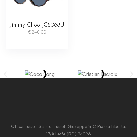
Jimmy Choo JC5068U
€
240.00
Ottica Luiselli S.a.s di Luiselli Giuseppe & C Piazza Libertà,
17/A Leffe (BG) 24026