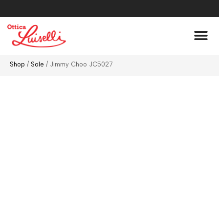
Lenti A Co
Chi Siamo
Shop
/
Sole
/ Jimmy Choo JC5027