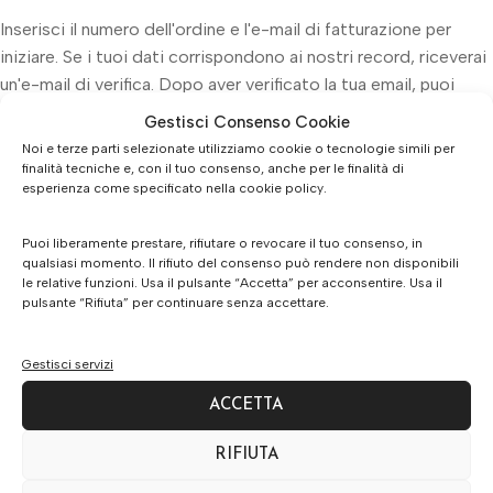
Inserisci il numero dell'ordine e l'e-mail di fatturazione per
iniziare. Se i tuoi dati corrispondono ai nostri record, riceverai
un'e-mail di verifica. Dopo aver verificato la tua email, puoi
scegliere quali articoli ritirare.
Gestisci Consenso Cookie
Noi e terze parti selezionate utilizziamo cookie o tecnologie simili per
finalità tecniche e, con il tuo consenso, anche per le finalità di
INVIA RICHIESTA DI RECESSO
esperienza come specificato nella cookie policy.
Puoi liberamente prestare, rifiutare o revocare il tuo consenso, in
qualsiasi momento. Il rifiuto del consenso può rendere non disponibili
le relative funzioni. Usa il pulsante “Accetta” per acconsentire. Usa il
pulsante “Rifiuta” per continuare senza accettare.
Gestisci servizi
ACCETTA
RIFIUTA
Ottica Luiselli S.a.s di Luiselli Giuseppe & C Piazza Libertà,