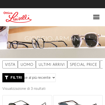
Lenti A Co
Chi Siamo
GIORGIO-ARMANI
Shop
/ Prodotti taggati “Giorgio Armani”
VISTA
UOMO
ULTIMI ARRIVI
SPECIAL PRICE
S
FILTRI
Visualizzazione di 3 risultati