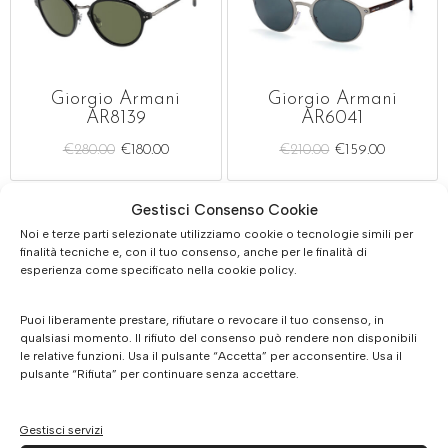
Giorgio Armani
Giorgio Armani
AR8139
AR6041
€
280.00
€
180.00
€
210.00
€
159.00
Gestisci Consenso Cookie
Noi e terze parti selezionate utilizziamo cookie o tecnologie simili per
finalità tecniche e, con il tuo consenso, anche per le finalità di
esperienza come specificato nella cookie policy.
Puoi liberamente prestare, rifiutare o revocare il tuo consenso, in
Giorgio Armani
qualsiasi momento. Il rifiuto del consenso può rendere non disponibili
AR6067
le relative funzioni. Usa il pulsante “Accetta” per acconsentire. Usa il
pulsante “Rifiuta” per continuare senza accettare.
€
235.00
€
169.00
Gestisci servizi