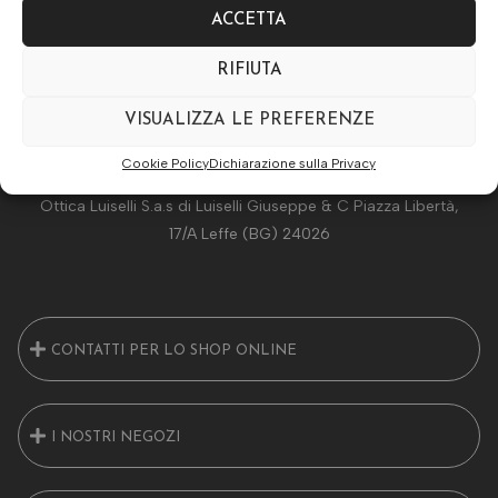
ACCETTA
RIFIUTA
VISUALIZZA LE PREFERENZE
Cookie Policy
Dichiarazione sulla Privacy
Ottica Luiselli S.a.s di Luiselli Giuseppe & C Piazza Libertà,
17/A Leffe (BG) 24026
CONTATTI PER LO SHOP ONLINE
I NOSTRI NEGOZI