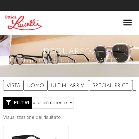
Lenti A Co
Chi Siamo
DSQUARED2
Shop
/ Prodotti taggati “DSQUARED2”
VISTA
UOMO
ULTIMI ARRIVI
SPECIAL PRICE
S
FILTRI
Visualizzazione del risultato