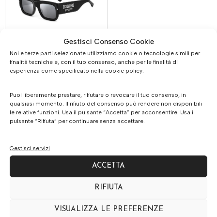
Gestisci Consenso Cookie
Dsquared2 D2 0089/s
Noi e terze parti selezionate utilizziamo cookie o tecnologie simili per
finalità tecniche e, con il tuo consenso, anche per le finalità di
€
219.00
€
180.00
esperienza come specificato nella cookie policy.
Puoi liberamente prestare, rifiutare o revocare il tuo consenso, in
qualsiasi momento. Il rifiuto del consenso può rendere non disponibili
le relative funzioni. Usa il pulsante “Accetta” per acconsentire. Usa il
pulsante “Rifiuta” per continuare senza accettare.
Gestisci servizi
ACCETTA
Ottica Luiselli S.a.s di Luiselli Giuseppe & C Piazza Libertà,
RIFIUTA
17/A Leffe (BG) 24026
VISUALIZZA LE PREFERENZE