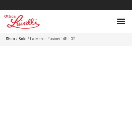
Lenti A Co
Chi Siamo
Shop
/
Sole
/ La Marca Fusioni 145s 02