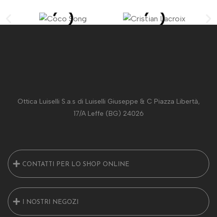
Ottica Luiselli S.a.s di Luiselli Giuseppe & C Piazza Libertà,
17/A Leffe (BG) 24026
CONTATTI PER LO SHOP ONLINE
I NOSTRI NEGOZI