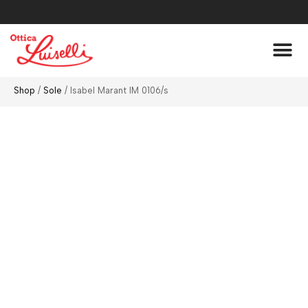
Lenti A Co
Chi Siamo
Shop
/
Sole
/ Isabel Marant IM 0106/s