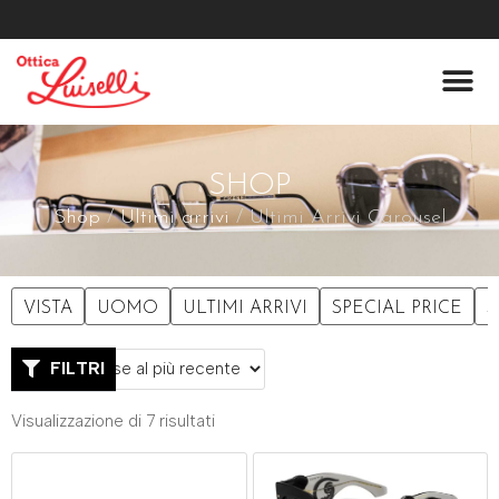
Lenti A Co
Chi Siamo
SHOP
Shop
/
Ultimi arrivi
/ Ultimi Arrivi Carousel
VISTA
UOMO
ULTIMI ARRIVI
SPECIAL PRICE
S
FILTRI
Visualizzazione di 7 risultati