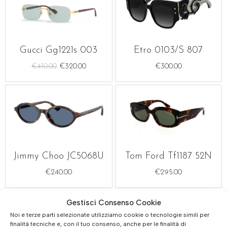
Gucci Gg1221s 003
Etro 0103/s 807
€
410.00
€
320.00
€
300.00
Jimmy Choo JC5068U
Tom Ford Tf1187 52N
€
240.00
€
295.00
Gestisci Consenso Cookie
Noi e terze parti selezionate utilizziamo cookie o tecnologie simili per
finalità tecniche e, con il tuo consenso, anche per le finalità di