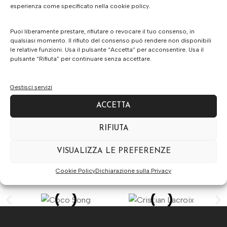
esperienza come specificato nella cookie policy.
Puoi liberamente prestare, rifiutare o revocare il tuo consenso, in
Gucci Gg 1968s 004
UnSeen Switch
qualsiasi momento. Il rifiuto del consenso può rendere non disponibili
le relative funzioni. Usa il pulsante “Accetta” per acconsentire. Usa il
€
450.00
€
158.00
pulsante “Rifiuta” per continuare senza accettare.
Gestisci servizi
ACCETTA
RIFIUTA
Gucci Gg 1022s 005
VISUALIZZA LE PREFERENZE
€
410.00
€
300.00
Cookie Policy
Dichiarazione sulla Privacy